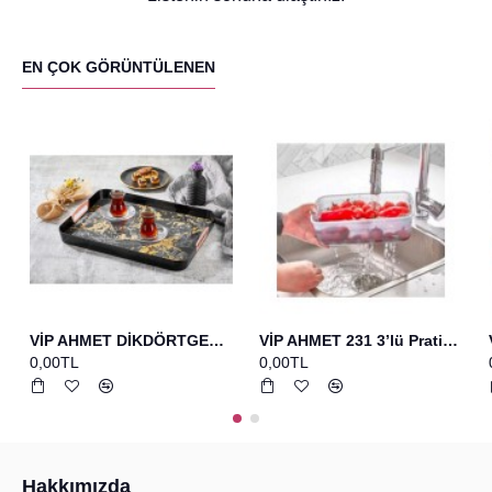
EN ÇOK GÖRÜNTÜLENEN
VİP AHMET DİKDÖRTGEN BASKILI TEPSİ SİYAH
VİP AHMET 231 3’lü Pratik Set Bakır Yumurta Fırcası+spatula+çırpıcı
0,00TL
0,00TL
Hakkımızda