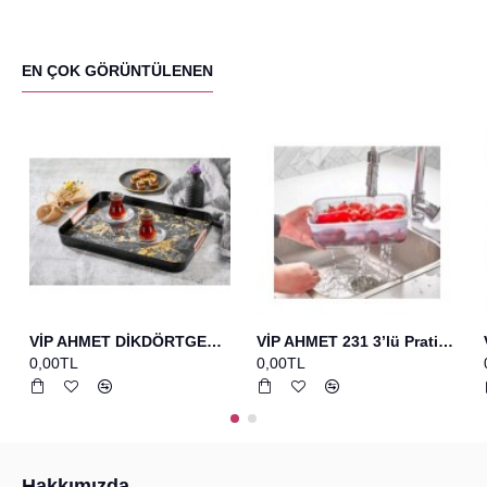
EN ÇOK GÖRÜNTÜLENEN
VİP AHMET DİKDÖRTGEN BASKILI TEPSİ SİYAH
VİP AHMET 231 3’lü Pratik Set Bakır Yumurta Fırcası+spatula+çırpıcı
0,00TL
0,00TL
Hakkımızda