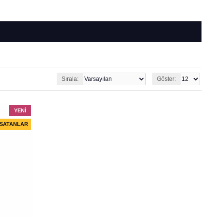
Sırala:
Göster:
YENI
 SATANLAR