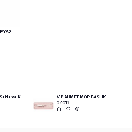
EYAZ -
VİP AHMET Orjinal Saklama Kabı 1200 ML 9 ADET
VİP AHMET MOP BAŞLIK
0,00TL