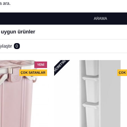
 ara.
ARAMA
e uygun ürünler
ılaştır
0
ÜCRETSIZ
YENI
ÇOK SATANLAR
ÇOK