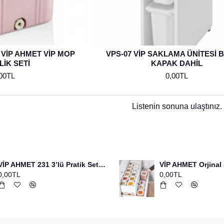
 VİP AHMET VİP MOP
VPS-07 VİP SAKLAMA ÜNİTESİ B
LİK SETİ
KAPAK DAHİL
00TL
0,00TL
Listenin sonuna ulaştınız.
VİP AHMET 231 3’lü Pratik Set Bakır Yumurta Fırcası+spatula+çırpıcı
0,00TL
0,00TL