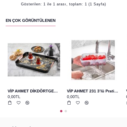
Gösterilen: 1 ile 1 arası, toplam: 1 (1 Sayfa)
EN ÇOK GÖRÜNTÜLENEN
VİP AHMET DİKDÖRTGEN BASKILI TEPSİ SİYAH
VİP AHMET 231 3’lü Pratik Set Bakır Yumurta Fırcası+spatula+çırpıcı
0,00TL
0,00TL