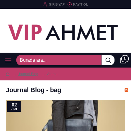
GIRIŞ YAP
KAYIT OL
0
Journal Blog
Arama
Journal Blog - bag
02
Aug